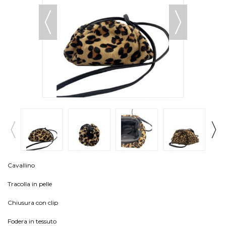
Cavallino
Tracolla in pelle
Chiusura con clip
Fodera in tessuto