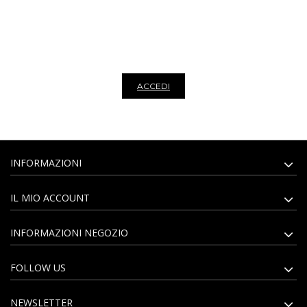
di pelletteria artigianale viene aggiornato ogni settimana con modelli per
tutti i gusti e le occasioni. Vendiamo esclusivamente all'ingrosso, per
visualizzare i prezzi dei nostri prodotti e per poter acquistare è necessario
registrarsi al sito. Iscriviti alla nostra newsletter per rimanere sempre
aggiornato su tutte le novità del nostro ingrosso di borse e di pelletteria.
ACCEDI
INFORMAZIONI
IL MIO ACCOUNT
INFORMAZIONI NEGOZIO
FOLLOW US
NEWSLETTER