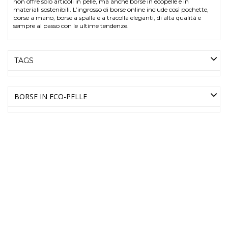
non offre solo articoli in pelle, ma anche borse in ecopelle e in
materiali sostenibili. L’ingrosso di borse online include così pochette,
borse a mano, borse a spalla e a tracolla eleganti, di alta qualità e
sempre al passo con le ultime tendenze.
TAGS
BORSE IN ECO-PELLE
AMICA MODA INGROSSO
BORSE ONLINE
BORSE IN PELLE, CINTURE,
SCIARPE E TANTO ALTRO