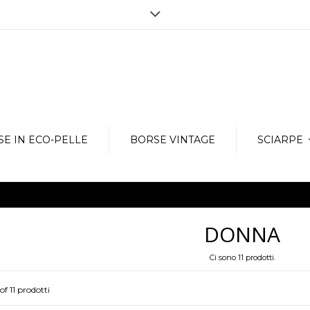
Orari
 per quanto riguarda l’acquisto, ma
Siamo aperti dal Lunedì al Venerdì dal
gerimenti e molto altro, in modo da
via Vergnano, 27 - 25125 Brescia
Contattaci subito:
info@amicamoda.
E IN ECO-PELLE
BORSE VINTAGE
SCIARPE
DONNA
Ci sono 11 prodotti.
 of 11 prodotti