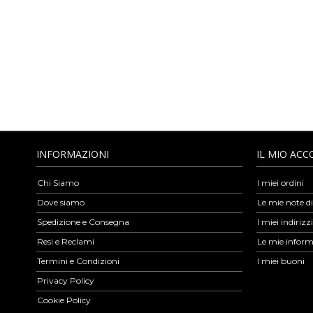
selezionati da Amica Moda sono esclusivamente Made in Italy rispet
ingrosso di borse online puoi anche trovare cinture in pelle, portafogli
in ecopelle e completamente vegan. L’assortimento di pelletteria artig
nostri prodotti e per poter acquistare è necessario registr
INFORMAZIONI
IL MIO AC
Chi Siamo
I miei ordini
Dove siamo
Le mie note di
Spedizione e Consegna
I miei indirizzi
Resi e Reclami
Le mie inform
Termini e Condizioni
I miei buoni
Privacy Policy
Cookie Policy