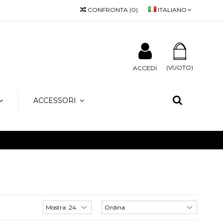
CONFRONTA
(
0
)
ITALIANO
le 9.00 alle 18.00 (orario continuato).
it
(VUOTO)
ACCEDI
ACCESSORI