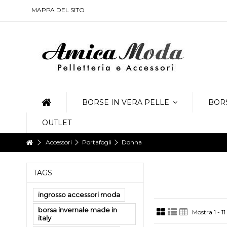
Affidabilità, velocità e sicurezza.
MAPPA DEL SITO
Il nostro Servizio Clienti sarà sempre a vostra disposizione e non solo
per qualsiasi dubbio, richiesta di informazioni, consigli, critiche, sug
fornire un servizio impeccabile.
BORSE IN VERA PELLE
BORS
OUTLET
Accessori
Portafogli
Donna
TAGS
ingrosso accessori moda
borsa invernale made in
Mostra 1 - 11
italy