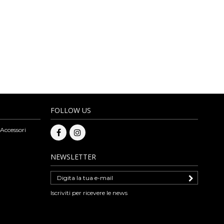
tra tradizione, ma garantendo prezzi sempre competitivi. Sul nostro
rse a tracolla, borse in pelle intrecciata, sciarpe, borse vintage, borse
ni. Vendiamo esclusivamente all'ingrosso, per visualizzare i prezzi dei
tte le novità del nostro ingrosso di borse e di pelletteria.
FOLLOW US
 Accessori
NEWSLETTER
Iscriviti per ricevere le news