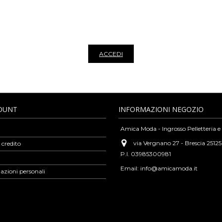
tando l’eleganza, la versatilità e gli alti standard qualitativi tipici della nos
o in pelle, borse a spalla, borse a mano, zaini, pochette, portamonete in pelle, bo
ianale viene aggiornato ogni settimana con modelli per tutti i gusti e le occasio
arsi al sito. Iscriviti alla nostra newsletter per rimanere sempre aggiornato su tu
ACCEDI
COUNT
INFORMAZIONI NEGOZIO
Amica Moda - Ingrosso Pelletteria e
via Vergnano 27 - Brescia 25125
 credito
P.I. 03985300981
Email:
info@amicamoda.it
azioni personali