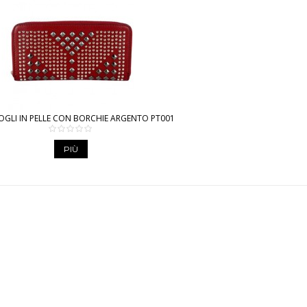
GLI IN PELLE CON BORCHIE ARGENTO PT001
PIÙ
A MODA INGROSSO BORSE O
N PELLE, CINTURE, SCIARPE E TAN
i articoli di pelletteria ed accessori moda come borse, cinture, portafogli, borse